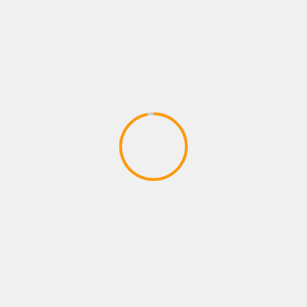
reno
os campos obligatorios están marcados con
*