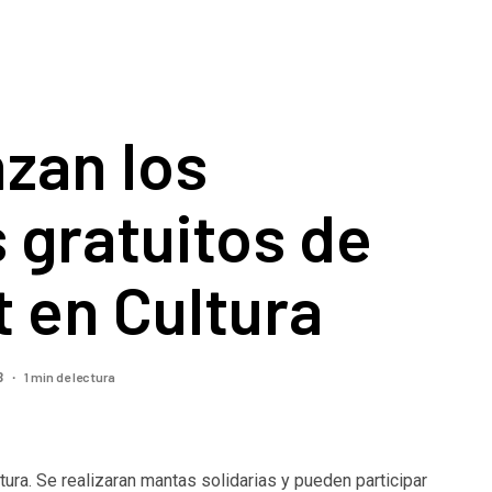
zan los
s gratuitos de
 en Cultura
1 min de lectura
3
ura. Se realizaran mantas solidarias y pueden participar