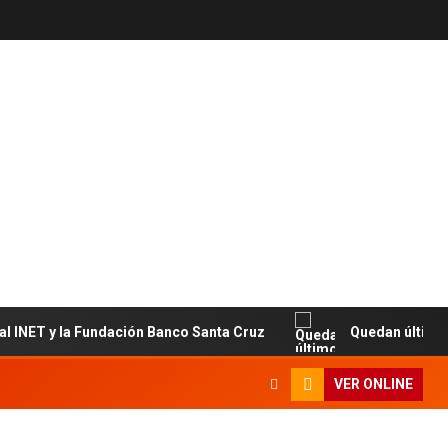
ET y la Fundación Banco Santa Cruz
Quedan últimos cupo
VER ONLINE