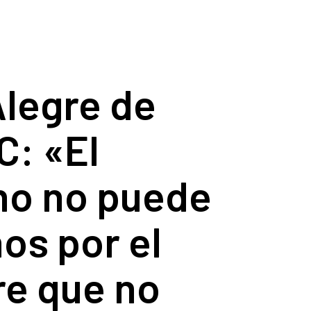
Alegre de
: «El
no no puede
os por el
re que no