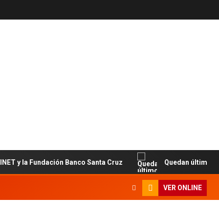
 la Fundación Banco Santa Cruz
Quedan últimos cupos di
VER ONLINE