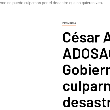
rno no puede culparnos por el desastre que no quieren ver»
PROVINCIA
César 
ADOSAC
Gobier
culparn
desast