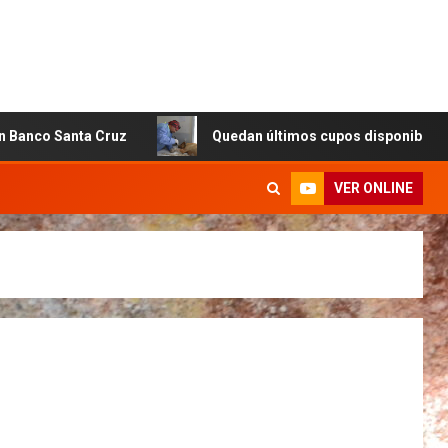
z
Quedan últimos cupos disponibles para castraciones d
VER ONLINE