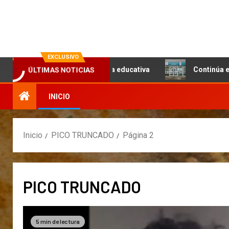
La evolución en información
EXCLUSIVO
ÚLTIMAS NOTICIAS
 infraestructura educativa
Continúa el relevamiento téc
INICIO
Inicio
PICO TRUNCADO
Página 2
PICO TRUNCADO
5 min de lectura