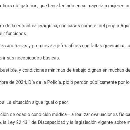
etiros obligatorios, que han afectado en su mayoría a mujeres po
 de la estructura jerárquica, con casos como el del propio Agüe
ir funciones.
ones arbitrarias y promueve a jefes afines con faltas gravísimas
ubrir sus necesidades básicas.
ombustible, y condiciones mínimas de trabajo dignas en muchas d
mbre de 2024, Día de la Policía, pidió perdón públicamente por l
. La situación sigue igual o peor.
nción de edad o condición médica— a realizar evaluaciones físicas
la Ley 22.431 de Discapacidad y la legislación vigente sobre int