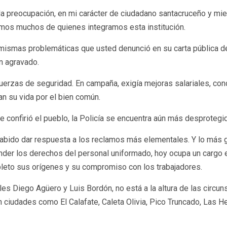
da preocupación, en mi carácter de ciudadano santacruceño y miem
timos muchos de quienes integramos esta institución.
ismas problemáticas que usted denunció en su carta pública del
an agravado.
uerzas de seguridad. En campaña, exigía mejoras salariales, cond
an su vida por el bien común.
e confirió el pueblo, la Policía se encuentra aún más desprotegi
abido dar respuesta a los reclamos más elementales. Y lo más gr
fender los derechos del personal uniformado, hoy ocupa un cargo
mpleto sus orígenes y su compromiso con los trabajadores.
s Diego Agüero y Luis Bordón, no está a la altura de las circuns
ciudades como El Calafate, Caleta Olivia, Pico Truncado, Las Her