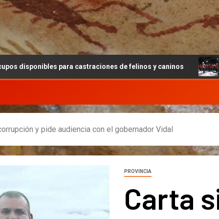
es para castraciones de felinos y caninos
Cultura apue
 corrupción y pide audiencia con el gobernador Vidal
PROVINCIA
Carta si