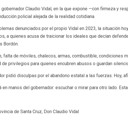
 al gobernador Claudio Vidal, en la que expone —con firmeza y re
nducción policial alejada de la realidad cotidiana.
lemas denunciados por el propio Vidal en 2023, la situación hoy 
, a quienes acusa de traicionar los ideales que decían defender
is Bordón.
e, falta de móviles, chalecos, armas, combustible, condiciones 
ed de privilegios para quienes encubren abusos o guardan silenci
 pidió disculpas por el abandono estatal a las fuerzas. Hoy, af
tá en manos del gobernador: escuchar o mirar para otro lado. Esta
ovincia de Santa Cruz, Don Claudio Vidal