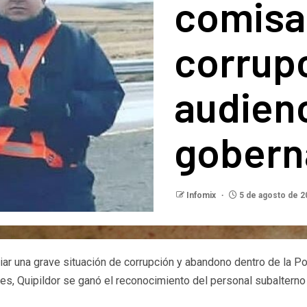
comisa
corrupc
audienc
gobern
Infomix
5 de agosto de 
r una grave situación de corrupción y abandono dentro de la Poli
ades, Quipildor se ganó el reconocimiento del personal subalter