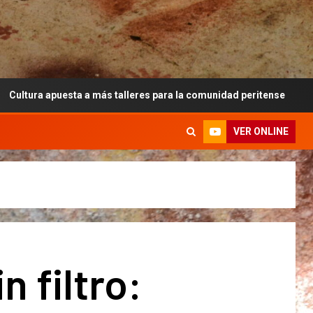
sta a más talleres para la comunidad peritense
Ante la
VER ONLINE
n filtro: