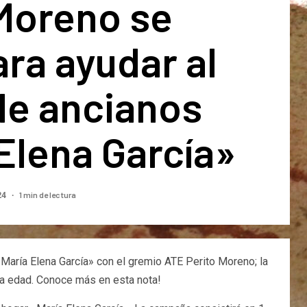
 Moreno se
ra ayudar al
de ancianos
Elena García»
1 min de lectura
24
aría Elena García» con el gremio ATE Perito Moreno; la
era edad. Conoce más en esta nota!