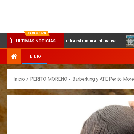
La evolución en información
EXCLUSIVO
bajo articulado y la infraestructura educativa
Continúa 
ÚLTIMAS NOTICIAS
INICIO
Inicio
PERITO MORENO
Barberking y ATE Perito More