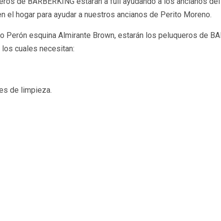
os de BARBERKING estarán a full ayudando a los ancianos del h
 en el hogar para ayudar a nuestros ancianos de Perito Moreno.
go Perón esquina Almirante Brown, estarán los peluqueros de B
 los cuales necesitan:
es de limpieza.