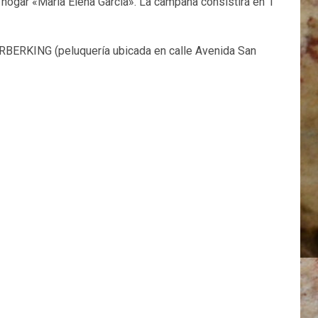
ogar «María Elena García». La campaña consistirá en 1
ARBERKING (peluquería ubicada en calle Avenida San