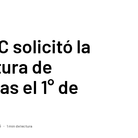
solicitó la
tura de
as el 1° de
1 min de lectura
5