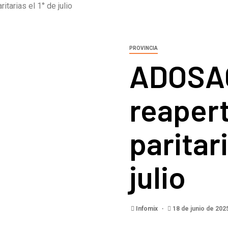
itarias el 1° de julio
PROVINCIA
ADOSAC 
reaper
paritari
julio
Infomix
18 de junio de 202