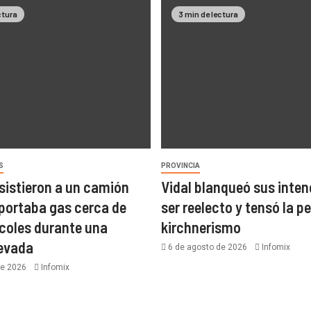
ctura
3 min de lectura
S
PROVINCIA
asistieron a un camión
Vidal blanqueó sus inten
portaba gas cerca de
ser reelecto y tensó la pe
coles durante una
kirchnerismo
nevada
6 de agosto de 2026
Infomix
de 2026
Infomix