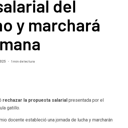
salarial del
no y marchará
emana
1 min de lectura
2025
ó
rechazar la propuesta salarial
presentada por el
la gatillo.
emio docente estableció una jornada de lucha y marcharán