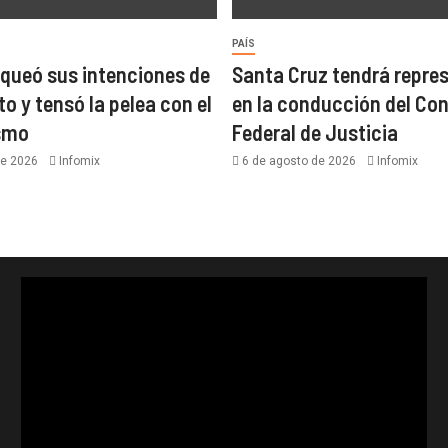
PAÍS
nqueó sus intenciones de
Santa Cruz tendrá repre
to y tensó la pelea con el
en la conducción del Co
ismo
Federal de Justicia
de 2026
Infomix
6 de agosto de 2026
Infomix